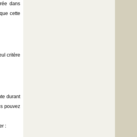
urée dans
que cette
ul critère
nte durant
ous pouvez
r :