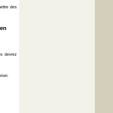
ettre des
ien
us devrez
iser.