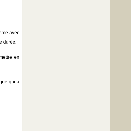
risme avec
e durée.
mettre en
ique qui a