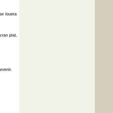
se louera
cran plat,
rvenir.